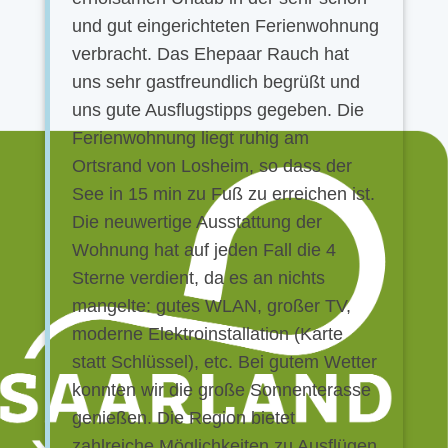
und gut eingerichteten Ferienwohnung
verbracht. Das Ehepaar Rauch hat
uns sehr gastfreundlich begrüßt und
uns gute Ausflugstipps gegeben. Die
Ferienwohnung liegt ruhig am
Ortsrand von Losheim, so dass der
See in 15 min zu Fuß zu erreichen ist.
Die neuwertige Ausstattung der
Wohnung hat auf jeden Fall die 4
Sterne verdient, da es an nichts
mangelte: gutes WLAN, großer TV,
moderne Elektroinstallation (Karte
statt Schlüssel), etc. Bei gutem Wetter
konnten wir die große Sonnenterasse
genießen. Die Region bietet
zahlreiche Möglichkeiten zu Ausflügen