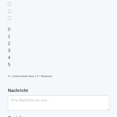
0
1
2
3
4
5
0 = schlechteste Note | 5 = Bestnote
Nachricht