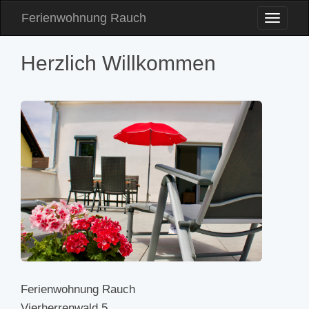
Ferienwohnung Rauch
Toggle
Naviga
Herzlich Willkommen
Ferienwohnung Rauch
Vierherrenwald 5